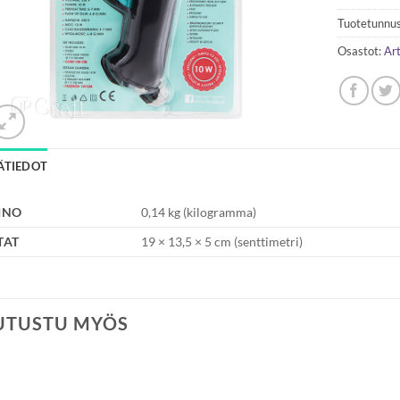
Tuotetunnus
Osastot:
Art
SÄTIEDOT
INO
0,14 kg (kilogramma)
TAT
19 × 13,5 × 5 cm (senttimetri)
UTUSTU MYÖS