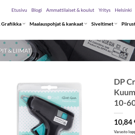
Etusivu
Blogi
Ammattilaiset & koulut
Yritys
Helsinki
 Grafiikka
Maalauspohjat & kankaat
Siveltimet
Piirus
PIT & LIIMAT
DP Cr
Kuuma
10-6
10,84
Varasto lop