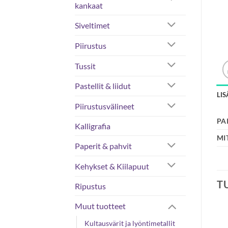
kankaat
Siveltimet
Piirustus
Tussit
Pastellit & liidut
LI
Piirustusvälineet
PA
Kalligrafia
MI
Paperit & pahvit
Kehykset & Kiilapuut
T
Ripustus
Muut tuotteet
Kultausvärit ja lyöntimetallit