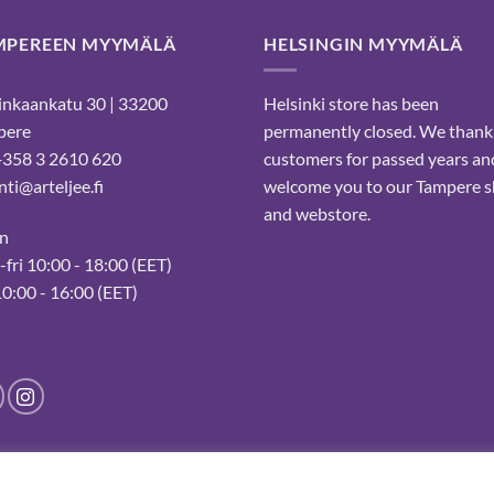
MPEREEN MYYMÄLÄ
HELSINGIN MYYMÄLÄ
nkaankatu 30 | 33200
Helsinki store has been
pere
permanently closed. We thank
 +358 3 2610 620
customers for passed years an
ti@arteljee.fi
welcome you to our Tampere 
and webstore.
n
fri 10:00 - 18:00 (EET)
10:00 - 16:00 (EET)