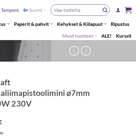
Etsi:
Tampere
Suomi
tus
Paperit & pahvit
Kehykset & Kiilapuut
Ripustus
Muut tuotteet
ALE!
Kurssit
aft
liimapistoolimini ø7mm
0W 230V
€
pu