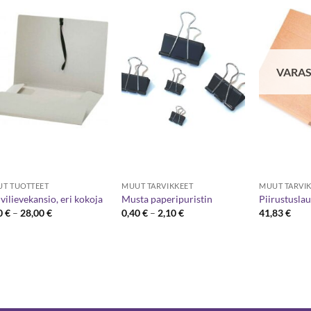
VARAS
T TUOTTEET
MUUT TARVIKKEET
MUUT TARVI
vilievekansio, eri kokoja
Musta paperipuristin
Piirustusla
Hintaluokka:
Hintaluokka:
0
€
–
28,00
€
0,40
€
–
2,10
€
41,83
€
7,90 €
0,40 €
-
-
28,00 €
2,10 €