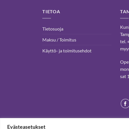
TIETOA
TA
Kuni
Tietosuoja
Tam
Maksu / Toimitus
tel.
myyn
Käyttö- ja toimitusehdot
Ope
mon-
sat 
Evästeasetukset