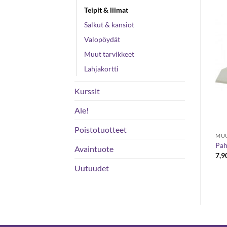
Teipit & liimat
Salkut & kansiot
Valopöydät
VARASTO LOPPU
VARASTO LOPPU
Muut tarvikkeet
Lahjakortti
Kurssit
Ale!
Poistotuotteet
MUUT TARVIKKEET
MUUT TARVIKKEET
MUU
Mallinukke mies tai nainen
CREATEX Maskingfilm -
Pah
Avaintuote
30 cm
maskikalvo, 30cm x 4m
7,9
Hintaluokka:
24,50
€
24,10
€
–
70,40
€
Uutuudet
24,10 €
-
70,40 €