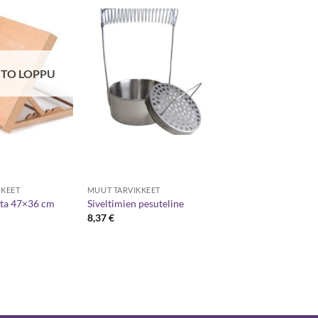
TO LOPPU
KKEET
MUUT TARVIKKEET
uta 47×36 cm
Siveltimien pesuteline
8,37
€