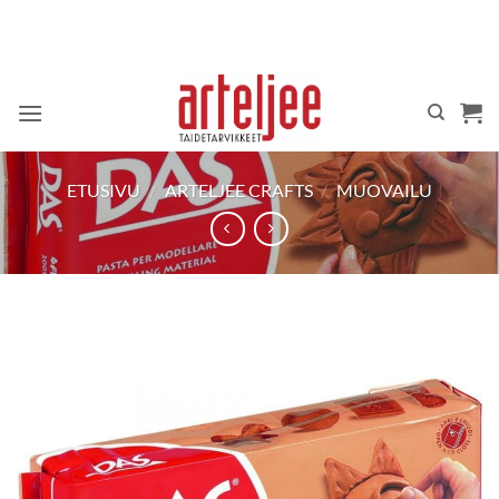
Skip
to
content
ETUSIVU
/
ARTELJEE CRAFTS
/
MUOVAILU