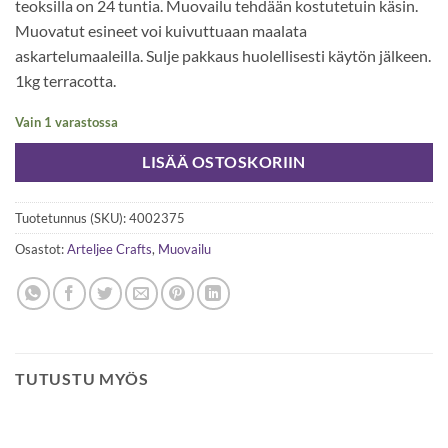
teoksilla on 24 tuntia. Muovailu tehdään kostutetuin käsin.
Muovatut esineet voi kuivuttuaan maalata
askartelumaaleilla. Sulje pakkaus huolellisesti käytön jälkeen.
1kg terracotta.
Vain 1 varastossa
LISÄÄ OSTOSKORIIN
Tuotetunnus (SKU):
4002375
Osastot:
Arteljee Crafts
,
Muovailu
TUTUSTU MYÖS