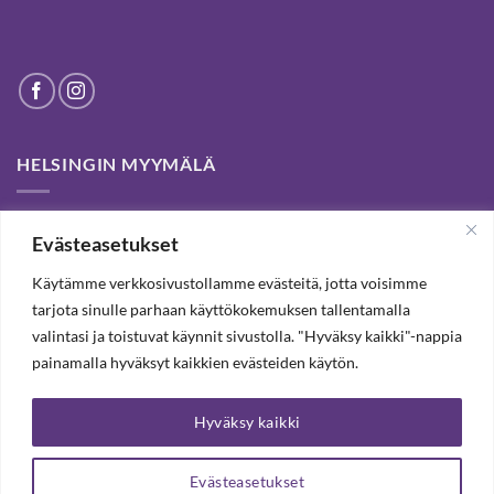
HELSINGIN MYYMÄLÄ
Helsinki store has been permanently closed. We thank our
Evästeasetukset
customers for passed years and welcome you to our Tampere
shop and webstore.
Käytämme verkkosivustollamme evästeitä, jotta voisimme
tarjota sinulle parhaan käyttökokemuksen tallentamalla
valintasi ja toistuvat käynnit sivustolla. "Hyväksy kaikki"-nappia
TILAA UUTISKIRJE, SAAT 20% ALENNUKSEN
painamalla hyväksyt kaikkien evästeiden käytön.
Hyväksy kaikki
TILAA UUTISKIRJEEMME
Evästeasetukset