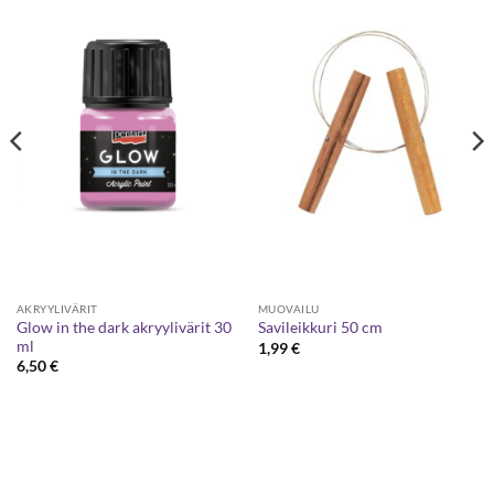
AKRYYLIVÄRIT
MUOVAILU
Glow in the dark akryylivärit 30
Savileikkuri 50 cm
ml
1,99
€
6,50
€