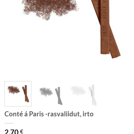
Conté á Paris -rasvaliidut, irto
2,70
€