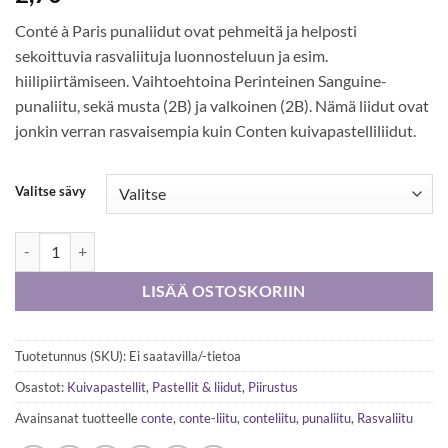
Conté à Paris punaliidut ovat pehmeitä ja helposti
sekoittuvia rasvaliituja luonnosteluun ja esim.
hiilipiirtämiseen. Vaihtoehtoina Perinteinen Sanguine-
punaliitu, sekä musta (2B) ja valkoinen (2B). Nämä liidut ovat
jonkin verran rasvaisempia kuin Conten kuivapastelliliidut.
Valitse sävy
Conté á Paris -rasvaliidut, irto määrä
LISÄÄ OSTOSKORIIN
Tuotetunnus (SKU):
Ei saatavilla/-tietoa
Osastot:
Kuivapastellit
,
Pastellit & liidut
,
Piirustus
Avainsanat tuotteelle
conte
,
conte-liitu
,
conteliitu
,
punaliitu
,
Rasvaliitu