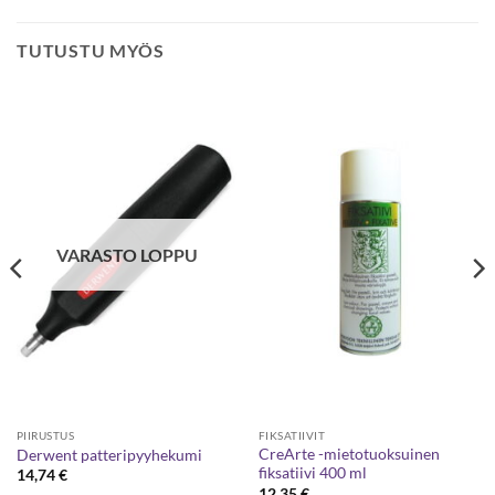
TUTUSTU MYÖS
VARASTO LOPPU
PIIRUSTUS
FIKSATIIVIT
CreArte -mietotuoksuinen
Derwent patteripyyhekumi
fiksatiivi 400 ml
14,74
€
12,35
€