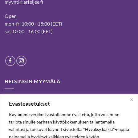
myynti@arteljee.fi
Open
mon-fri 10:00 - 18:00 (EET)
sat 10:00 - 16:00 (EET)
HELSINGIN MYYMÄLÄ
Helsinki store has been permanently closed. We thank our
Evästeasetukset
customers for passed years and welcome you to our Tampere
shop and webstore.
Käytämme verkkosivustollamme evästeitä, jotta voisimme
tarjota sinulle parhaan käyttökokemuksen tallentamalla
valintasi ja toistuvat käynnit sivustolla. "Hyväksy kaikki"-nappia
TILAA UUTISKIRJE, SAAT 20% ALENNUKSEN
painamalla hyväksyt kaikkien evästeiden käytön.