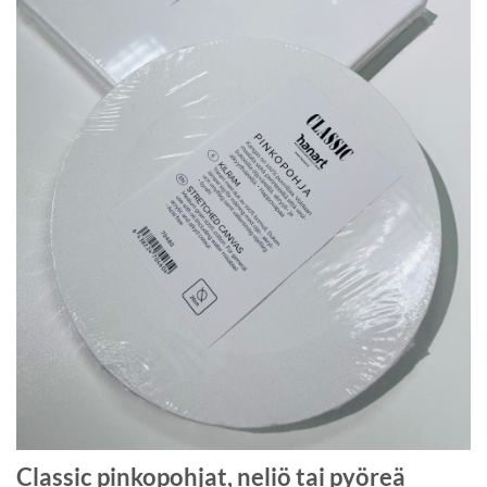
Classic pinkopohjat, neliö tai pyöreä