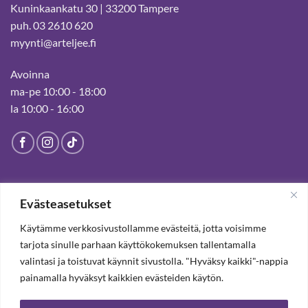
Kuninkaankatu 30 | 33200 Tampere
puh. 03 2610 620
myynti@arteljee.fi
Avoinna
ma-pe 10:00 - 18:00
la 10:00 - 16:00
HELSINGIN MYYMÄLÄ
Evästeasetukset
Suljettu pysyvästi 19.7.2025 alkaen
Käytämme verkkosivustollamme evästeitä, jotta voisimme
tarjota sinulle parhaan käyttökokemuksen tallentamalla
valintasi ja toistuvat käynnit sivustolla. "Hyväksy kaikki"-nappia
TILAA UUTISKIRJE, SAAT 20% ALENNUKSEN
painamalla hyväksyt kaikkien evästeiden käytön.