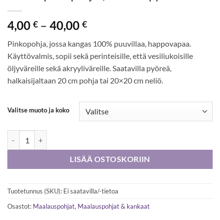
Hintaluokka:
4,00
–
40,00
€
€
4,00 €
Pinkopohja, jossa kangas 100% puuvillaa, happovapaa.
-
Käyttövalmis, sopii sekä perinteisille, että vesiliukoisille
40,00 €
öljyväreille sekä akryyliväreille. Saatavilla pyöreä,
halkaisijaltaan 20 cm pohja tai 20×20 cm neliö.
Valitse muoto ja koko
Classic pinkopohjat, neliö tai pyöreä määrä
LISÄÄ OSTOSKORIIN
Tuotetunnus (SKU):
Ei saatavilla/-tietoa
Osastot:
Maalauspohjat
,
Maalauspohjat & kankaat