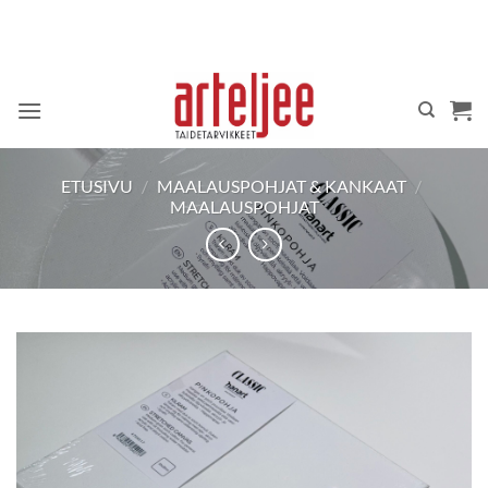
Skip
to
content
ETUSIVU
/
MAALAUSPOHJAT & KANKAAT
/
MAALAUSPOHJAT