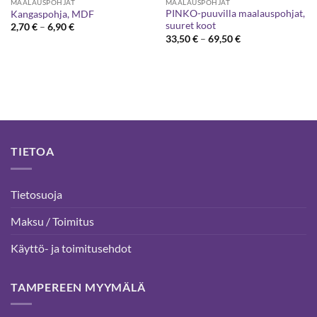
MAALAUSPOHJAT
MAALAUSPOHJAT
PINKO-puuvilla maalauspohjat,
Kangaspohja, MDF
suuret koot
Hintaluokka:
2,70
€
–
6,90
€
2,70 €
Hintaluokka:
33,50
€
–
69,50
€
-
33,50 €
6,90 €
-
69,50 €
TIETOA
Tietosuoja
Maksu / Toimitus
Käyttö- ja toimitusehdot
TAMPEREEN MYYMÄLÄ