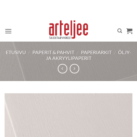
Skip
to
content
ETUSIVU
/
PAPERIT & PAHVIT
/
PAPERIARKIT
/
ÖLJY-
JA AKRYYLIPAPERIT