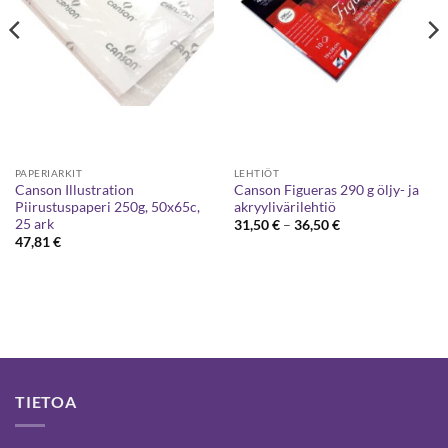
PAPERIARKIT
LEHTIÖT
Canson Illustration
Canson Figueras 290 g öljy- ja
Piirustuspaperi 250g, 50x65c,
akryylivärilehtiö
25 ark
Hintaluokka:
31,50
€
–
36,50
€
31,50 €
47,81
€
-
36,50 €
TIETOA