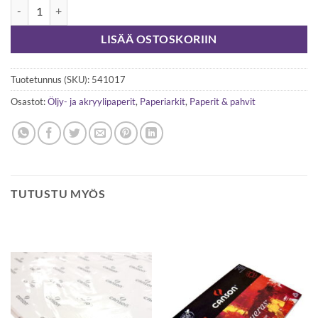
Canson Figueras 290g 50 × 65 cm arkki määrä
LISÄÄ OSTOSKORIIN
Tuotetunnus (SKU):
541017
Osastot:
Öljy- ja akryylipaperit
,
Paperiarkit
,
Paperit & pahvit
TUTUSTU MYÖS