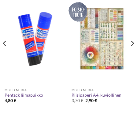
MIXED MEDIA
MIXED MEDIA
Pentack liimapuikko
Riisipaperi A4, kuviollinen
Alkuperäinen
Nykyinen
4,80
€
3,70
€
2,90
€
hinta
hinta
oli:
on:
3,70 €.
2,90 €.