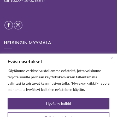
sat 10:00 - 16:00 (EET)
HELSINGIN MYYMÄLÄ
Helsinki store has been permanently closed. We thank our
Evästeasetukset
customers for passed years and welcome you to our Tampere
shop and webstore.
Käytämme verkkosivustollamme evästeitä, jotta voisimme
tarjota sinulle parhaan käyttökokemuksen tallentamalla
valintasi ja toistuvat käynnit sivustolla. "Hyväksy kaikki"-nappia
TILAA UUTISKIRJE, SAAT 20% ALENNUKSEN
painamalla hyväksyt kaikkien evästeiden käytön.
Hyväksy kaikki
TILAA UUTISKIRJEEMME