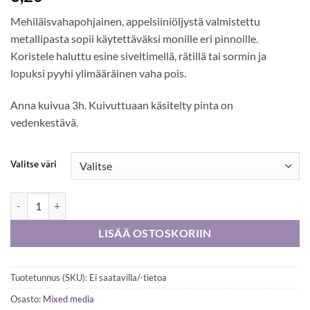
Mehiläisvahapohjainen, appelsiiniöljystä valmistettu
metallipasta sopii käytettäväksi monille eri pinnoille.
Koristele haluttu esine siveltimellä, rätillä tai sormin ja
lopuksi pyyhi ylimääräinen vaha pois.
Anna kuivua 3h. Kuivuttuaan käsitelty pinta on
vedenkestävä.
Valitse väri
Metallic wax paste 20ml määrä
LISÄÄ OSTOSKORIIN
Tuotetunnus (SKU):
Ei saatavilla/-tietoa
Osasto:
Mixed media