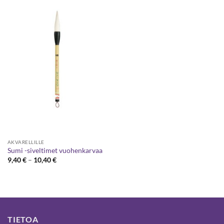
AKVARELLILLE
Sumi -siveltimet vuohenkarvaa
Hintaluokka:
9,40
€
–
10,40
€
9,40 €
-
10,40 €
TIETOA