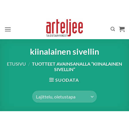
Skip
to
content
kiinalainen sivellin
ETUSIVU
/
TUOTTEET AVAINSANALLA “KIINALAINEN
SIVELLIN”
SUODATA