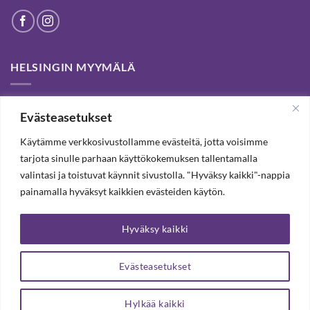
HELSINGIN MYYMÄLÄ
Helsinki store has been permanently closed. We thank our
Evästeasetukset
customers for passed years and welcome you to our Tampere
shop and webstore.
Käytämme verkkosivustollamme evästeitä, jotta voisimme
tarjota sinulle parhaan käyttökokemuksen tallentamalla
valintasi ja toistuvat käynnit sivustolla. "Hyväksy kaikki"-nappia
TILAA UUTISKIRJE, SAAT 20% ALENNUKSEN
painamalla hyväksyt kaikkien evästeiden käytön.
Hyväksy kaikki
TILAA UUTISKIRJEEMME
Evästeasetukset
Hylkää kaikki