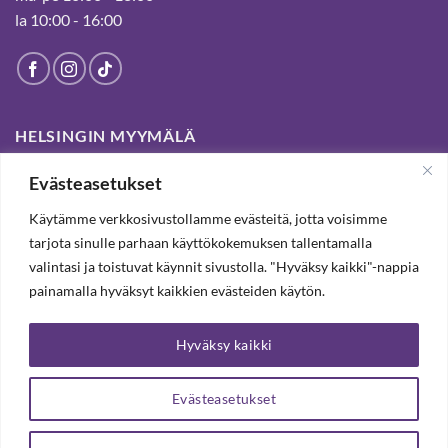
la 10:00 - 16:00
HELSINGIN MYYMÄLÄ
Evästeasetukset
Suljettu pysyvästi 19.7.2025 alkaen
Käytämme verkkosivustollamme evästeitä, jotta voisimme
tarjota sinulle parhaan käyttökokemuksen tallentamalla
SUBSCRIBE OUR NEWSLETTER TO RECEIVE 20%
valintasi ja toistuvat käynnit sivustolla. "Hyväksy kaikki"-nappia
DISCOUNT.
painamalla hyväksyt kaikkien evästeiden käytön.
Hyväksy kaikki
SUBSCRIBE OUR NEWSLETTER
Evästeasetukset