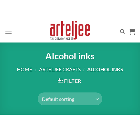
Skip
to
content
Alcohol inks
HOME
/
ARTELJEE CRAFTS
/
ALCOHOL INKS
FILTER