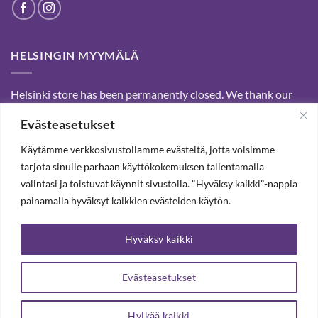
HELSINGIN MYYMÄLÄ
Helsinki store has been permanently closed. We thank our
customers for passed years and welcome you to our Tampere
Evästeasetukset
shop and webstore.
Käytämme verkkosivustollamme evästeitä, jotta voisimme
tarjota sinulle parhaan käyttökokemuksen tallentamalla
SUBSCRIBE OUR NEWSLETTER TO RECEIVE 20%
valintasi ja toistuvat käynnit sivustolla. "Hyväksy kaikki"-nappia
DISCOUNT.
painamalla hyväksyt kaikkien evästeiden käytön.
Hyväksy kaikki
SUBSCRIBE OUR NEWSLETTER
Evästeasetukset
Hylkää kaikki