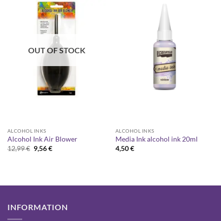
OUT OF STOCK
ALCOHOL INKS
ALCOHOL INKS
Alcohol Ink Air Blower
Media Ink alcohol ink 20ml
Original
Current
12,99
€
9,56
€
4,50
€
price
price
was:
is:
12,99 €.
9,56 €.
INFORMATION