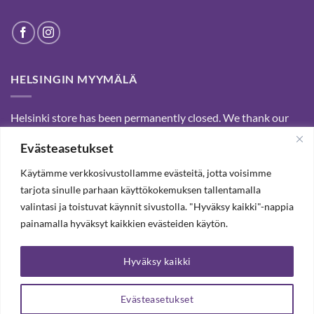
HELSINGIN MYYMÄLÄ
Helsinki store has been permanently closed. We thank our
customers for passed years and welcome you to our Tampere
Evästeasetukset
shop and webstore.
Käytämme verkkosivustollamme evästeitä, jotta voisimme
tarjota sinulle parhaan käyttökokemuksen tallentamalla
SUBSCRIBE OUR NEWSLETTER TO RECEIVE 20%
valintasi ja toistuvat käynnit sivustolla. "Hyväksy kaikki"-nappia
DISCOUNT.
painamalla hyväksyt kaikkien evästeiden käytön.
Hyväksy kaikki
SUBSCRIBE OUR NEWSLETTER
Evästeasetukset