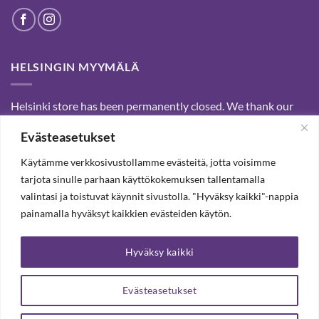
HELSINGIN MYYMÄLÄ
Helsinki store has been permanently closed. We thank our
customers for passed years and welcome you to our Tampere
Evästeasetukset
shop and webstore.
Käytämme verkkosivustollamme evästeitä, jotta voisimme
tarjota sinulle parhaan käyttökokemuksen tallentamalla
SUBSCRIBE OUR NEWSLETTER TO RECEIVE 20%
valintasi ja toistuvat käynnit sivustolla. "Hyväksy kaikki"-nappia
DISCOUNT.
painamalla hyväksyt kaikkien evästeiden käytön.
Hyväksy kaikki
SUBSCRIBE OUR NEWSLETTER
Evästeasetukset