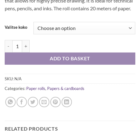
that allows for highly precise drawing. It is ideal for technical
pens, pencils, and inks. The roll contains 20 meters of paper.
Valitse koko
Canson tracing paper quantity
ADD TO BASKET
SKU:
N/A
Categories:
Paper rolls
,
Papers & cardboards
RELATED PRODUCTS