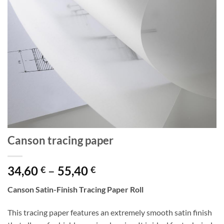
Canson tracing paper
Price
34,60
–
55,40
€
€
range:
Canson Satin-Finish Tracing Paper Roll
34,60 €
through
This tracing paper features an extremely smooth satin finish
55,40 €