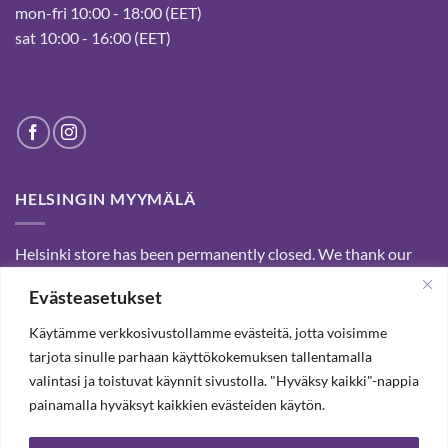
mon-fri 10:00 - 18:00 (EET)
sat 10:00 - 16:00 (EET)
HELSINGIN MYYMÄLÄ
Helsinki store has been permanently closed. We thank our
customers for passed years and welcome you to our Tampere
Evästeasetukset
shop and webstore.
Käytämme verkkosivustollamme evästeitä, jotta voisimme
tarjota sinulle parhaan käyttökokemuksen tallentamalla
SUBSCRIBE OUR NEWSLETTER TO RECEIVE 20%
valintasi ja toistuvat käynnit sivustolla. "Hyväksy kaikki"-nappia
DISCOUNT.
painamalla hyväksyt kaikkien evästeiden käytön.