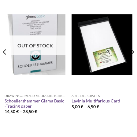
OUT OF STOCK
DRAWING & MIXED MEDIA SKETCHBOOKS
ARTELJEE CRAFTS
Schoellershammer Glama Basic
Lavinia Multifarious Card
-Tracing paper
Price
5,00
€
–
6,50
€
range:
Price
14,50
€
–
28,50
€
5,00 €
range:
through
14,50 €
6,50 €
through
28,50 €