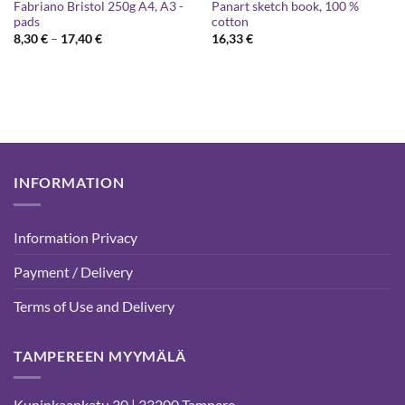
Fabriano Bristol 250g A4, A3 -
Panart sketch book, 100 %
pads
cotton
Price
8,30
€
–
17,40
€
16,33
€
range:
8,30 €
through
17,40 €
INFORMATION
Information Privacy
Payment / Delivery
Terms of Use and Delivery
TAMPEREEN MYYMÄLÄ
Kuninkaankatu 30 | 33200 Tampere