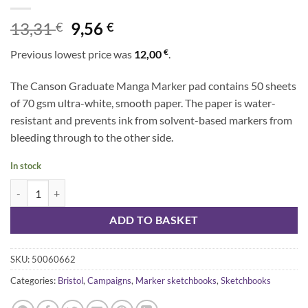
Original
Current
13,31
9,56
€
€
price
price
€
Previous lowest price was
12,00
.
was:
is:
13,31 €.
9,56 €.
The Canson Graduate Manga Marker pad contains 50 sheets
of 70 gsm ultra-white, smooth paper. The paper is water-
resistant and prevents ink from solvent-based markers from
bleeding through to the other side.
In stock
Canson Graduate Manga Marker Layout -pad A4/50, 70 g quantity
ADD TO BASKET
SKU:
50060662
Categories:
Bristol
,
Campaigns
,
Marker sketchbooks
,
Sketchbooks