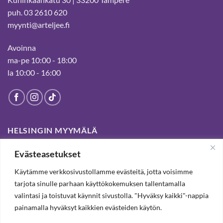
puh. 03 2610 620
myynti@arteljee.fi
Avoinna
ma-pe 10:00 - 18:00
la 10:00 - 16:00
HELSINGIN MYYMÄLÄ
Evästeasetukset
Suljettu pysyvästi 19.7.2025 alkaen
Käytämme verkkosivustollamme evästeitä, jotta voisimme
tarjota sinulle parhaan käyttökokemuksen tallentamalla
SUBSCRIBE OUR NEWSLETTER TO RECEIVE 20%
valintasi ja toistuvat käynnit sivustolla. "Hyväksy kaikki"-nappia
DISCOUNT.
painamalla hyväksyt kaikkien evästeiden käytön.