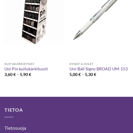
KUITUKÄRKIKYNÄT
KYNÄT & HIILET
Uni Pin kuitukärkitussit
Uni-Ball Signo BROAD UM-153
Hintaluokka:
Hintaluokka:
3,60
€
–
5,90
€
5,00
€
–
5,30
€
3,60 €
5,00 €
-
-
5,90 €
5,30 €
TIETOA
Tietosuoja