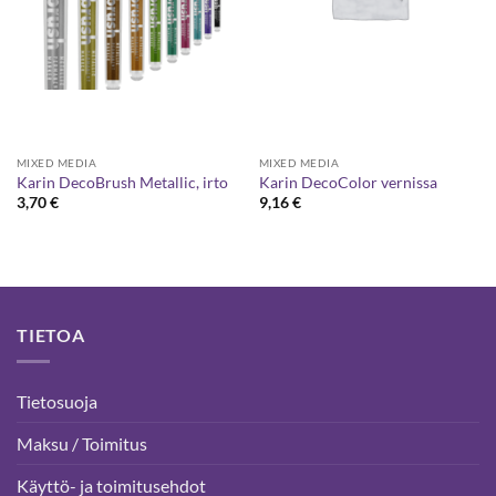
MIXED MEDIA
MIXED MEDIA
Karin DecoBrush Metallic, irto
Karin DecoColor vernissa
3,70
€
9,16
€
TIETOA
Tietosuoja
Maksu / Toimitus
Käyttö- ja toimitusehdot