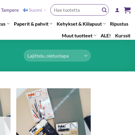
Etsi:
Tampere
Suomi
tus
Paperit & pahvit
Kehykset & Kiilapuut
Ripustus
Muut tuotteet
ALE!
Kurssit