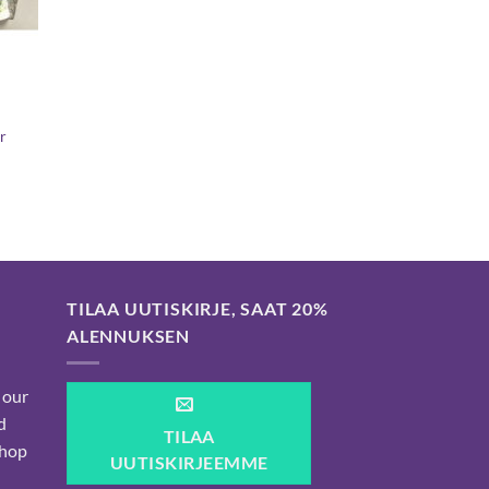
er
TILAA UUTISKIRJE, SAAT 20%
ALENNUKSEN
 our
d
TILAA
shop
UUTISKIRJEEMME