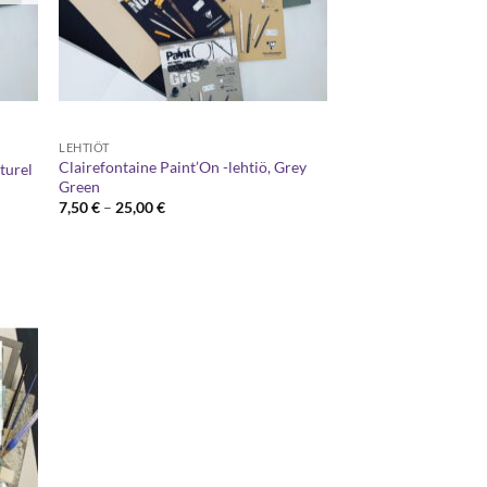
LEHTIÖT
Clairefontaine Paint’On -lehtiö, Grey
aturel
Green
Hintaluokka:
7,50
€
–
25,00
€
7,50 €
-
25,00 €