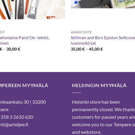
IÖT
AVAINTUOTE
efontaine Paint’On -lehtiö,
Stillman and Birn Epsilon Softcov
oinen
luonnoskirjat
Hintaluokka:
Hintaluokka:
€
–
30,00
€
35,00
€
–
45,00
€
9,00 €
35,00 €
-
-
30,00 €
45,00 €
MPEREEN MYYMÄLÄ
HELSINGIN MYYMÄLÄ
nkaankatu 30 | 33200
Helsinki store has been
pere
permanently closed. We thank
 +358 3 2610 620
customers for passed years an
ti@arteljee.fi
welcome you to our Tampere 
and webstore.