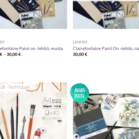
IÖT
LEHTIÖT
efontaine Paint on -lehtiö, musta
Clairefontaine Paint On -lehtiö, n
Hintaluokka:
€
–
30,00
€
30,00
€
9,00 €
-
30,00 €