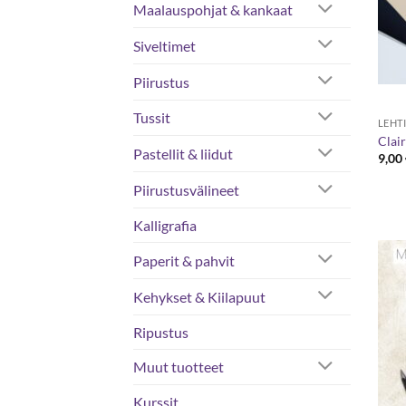
Maalauspohjat & kankaat
Siveltimet
Piirustus
Tussit
LEHT
Clair
Pastellit & liidut
9,00
Piirustusvälineet
Kalligrafia
Paperit & pahvit
Kehykset & Kiilapuut
Ripustus
Muut tuotteet
Kurssit