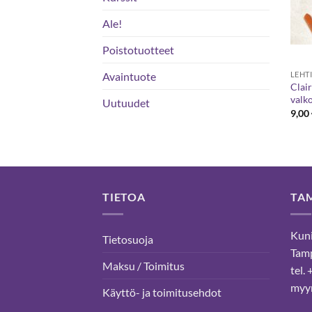
Ale!
Poistotuotteet
Avaintuote
LEHT
Clair
valk
Uutuudet
9,00
TIETOA
TA
Kuni
Tietosuoja
Tam
Maksu / Toimitus
tel.
myyn
Käyttö- ja toimitusehdot