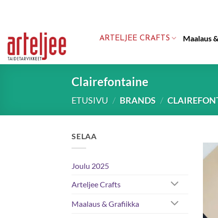
Skip
to
content
Maalaus &
ARTELJEE CRAFTS
Clairefontaine
ETUSIVU
/
BRANDS
/
CLAIREFON
SELAA
Joulu 2025
Arteljee Crafts
Maalaus & Grafiikka