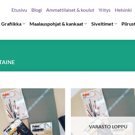
Etusivu
Blogi
Ammattilaiset & koulut
Yritys
Helsinki
 Grafiikka
Maalauspohjat & kankaat
Siveltimet
Piirus
TAINE
VARASTO LOPPU