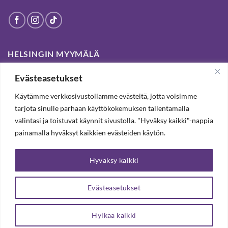
HELSINGIN MYYMÄLÄ
Evästeasetukset
Suljettu pysyvästi 19.7.2025 alkaen
Käytämme verkkosivustollamme evästeitä, jotta voisimme
tarjota sinulle parhaan käyttökokemuksen tallentamalla
SUBSCRIBE OUR NEWSLETTER TO RECEIVE 20%
valintasi ja toistuvat käynnit sivustolla. "Hyväksy kaikki"-nappia
DISCOUNT.
painamalla hyväksyt kaikkien evästeiden käytön.
Hyväksy kaikki
SUBSCRIBE OUR NEWSLETTER
Evästeasetukset
Hylkää kaikki
Copyright 2026 ©
Arteljee Oy