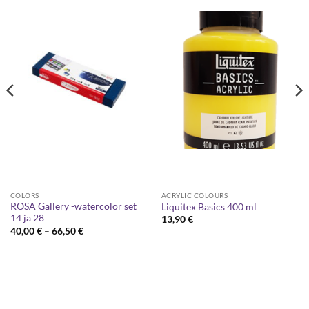
COLORS
ACRYLIC COLOURS
ROSA Gallery -watercolor set
Liquitex Basics 400 ml
14 ja 28
13,90
€
Price
40,00
€
–
66,50
€
range:
40,00 €
through
66,50 €