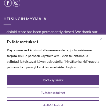
HELSINGIN MYYMÄLÄ
Helsinki store has been permanently closed. We thank our
customers for passed years and welcome you to our Tampere
Evästeasetukset
shop and webstore.
Käytämme verkkosivustollamme evästeitä, jotta voisimme
tarjota sinulle parhaan käyttökokemuksen tallentamalla
SUBSCRIBE OUR NEWSLETTER TO RECEIVE 20%
valintasi ja toistuvat käynnit sivustolla. "Hyväksy kaikki"-nappia
DISCOUNT.
painamalla hyväksyt kaikkien evästeiden käytön.
Hyväksy kaikki
SUBSCRIBE OUR NEWSLETTER
Evästeasetukset
Hylkää kaikki