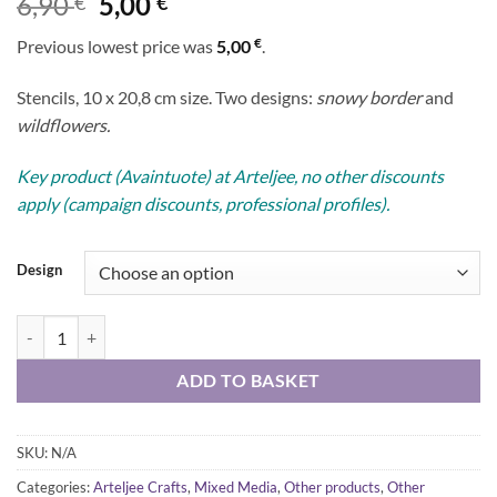
Original
Current
6,90
5,00
€
€
price
price
€
Previous lowest price was
5,00
.
was:
is:
6,90 €.
5,00 €.
Stencils, 10 x 20,8 cm size. Two designs:
snowy border
and
wildflowers.
Key product (Avaintuote) at Arteljee, no other discounts
apply (campaign discounts, professional profiles).
Design
Studio Light Masks - Stencils, two different designs quantity
ADD TO BASKET
SKU:
N/A
Categories:
Arteljee Crafts
,
Mixed Media
,
Other products
,
Other