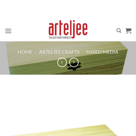
Skip
to
content
HOME
/
ARTELJEE CRAFTS
/
MIXED MEDIA