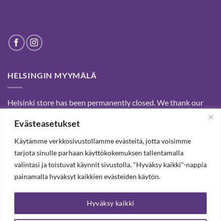
HELSINGIN MYYMÄLÄ
Helsinki store has been permanently closed. We thank our
customers for passed years and welcome you to our Tampere
Evästeasetukset
shop and webstore.
Käytämme verkkosivustollamme evästeitä, jotta voisimme
tarjota sinulle parhaan käyttökokemuksen tallentamalla
SUBSCRIBE OUR NEWSLETTER TO RECEIVE 20%
valintasi ja toistuvat käynnit sivustolla. "Hyväksy kaikki"-nappia
DISCOUNT.
painamalla hyväksyt kaikkien evästeiden käytön.
Hyväksy kaikki
SUBSCRIBE OUR NEWSLETTER