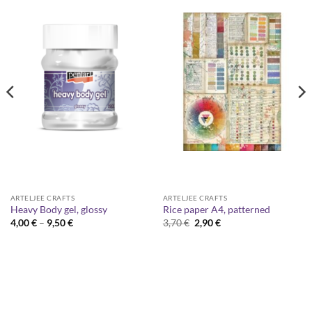
ARTELJEE CRAFTS
ARTELJEE CRAFTS
Heavy Body gel, glossy
Rice paper A4, patterned
Price
Original
Current
4,00
€
–
9,50
€
3,70
€
2,90
€
range:
price
price
4,00 €
was:
is:
through
3,70 €.
2,90 €.
9,50 €