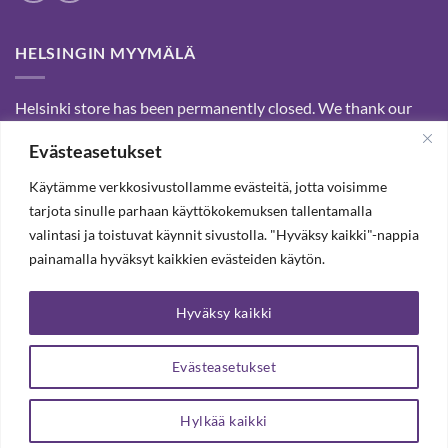
HELSINGIN MYYMÄLÄ
Helsinki store has been permanently closed. We thank our
customers for passed years and welcome you to our Tampere
Evästeasetukset
shop and webstore.
Käytämme verkkosivustollamme evästeitä, jotta voisimme
tarjota sinulle parhaan käyttökokemuksen tallentamalla
SUBSCRIBE OUR NEWSLETTER TO RECEIVE 20%
valintasi ja toistuvat käynnit sivustolla. "Hyväksy kaikki"-nappia
DISCOUNT.
painamalla hyväksyt kaikkien evästeiden käytön.
Hyväksy kaikki
SUBSCRIBE OUR NEWSLETTER
Evästeasetukset
Hylkää kaikki
Copyright 2026 ©
Arteljee Oy