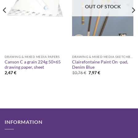
OUT OF STOCK
DRAWING & MIXED MEDIA PAPERS
DRAWING & MIXED MEDIA SKETCHBOOKS
Canson C a grain 224g 50×65
Clairefontaine Paint On -pad,
drawing paper, sheet
Denim Blue
Original
Current
2,47
€
10,76
€
7,97
€
price
price
was:
is:
10,76 €.
7,97 €.
INFORMATION