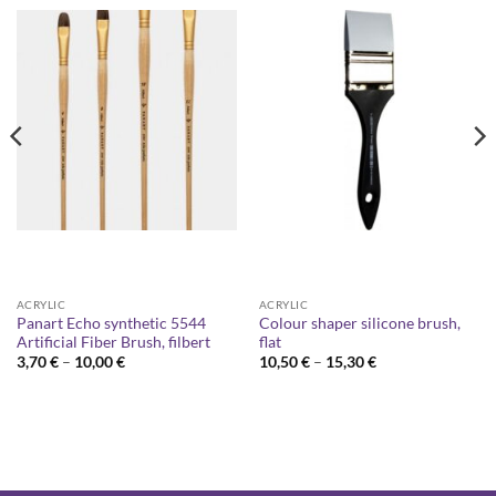
ACRYLIC
ACRYLIC
Panart Echo synthetic 5544
Colour shaper silicone brush,
Artificial Fiber Brush, filbert
flat
Price
Price
3,70
€
–
10,00
€
10,50
€
–
15,30
€
range:
range:
3,70 €
10,50 €
through
through
10,00 €
15,30 €