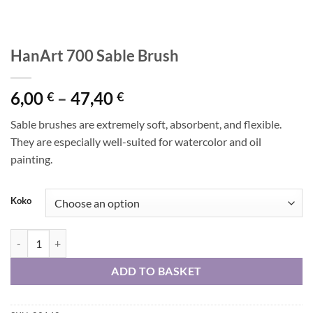
HanArt 700 Sable Brush
Price
6,00
–
47,40
€
€
range:
Sable brushes are extremely soft, absorbent, and flexible.
6,00 €
They are especially well-suited for watercolor and oil
through
painting.
47,40 €
Koko
HanArt 700 Sable Brush quantity
ADD TO BASKET