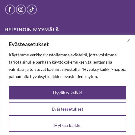
HELSINGIN MYYMÄLÄ
Evästeasetukset
Suljettu pysyvästi 19.7.2025 alkaen
Käytämme verkkosivustollamme evästeitä, jotta voisimme
tarjota sinulle parhaan käyttökokemuksen tallentamalla
SUBSCRIBE OUR NEWSLETTER TO RECEIVE 20%
valintasi ja toistuvat käynnit sivustolla. "Hyväksy kaikki"-nappia
DISCOUNT.
painamalla hyväksyt kaikkien evästeiden käytön.
Hyväksy kaikki
SUBSCRIBE OUR NEWSLETTER
Evästeasetukset
Hylkää kaikki
Copyright 2026 ©
Arteljee Oy