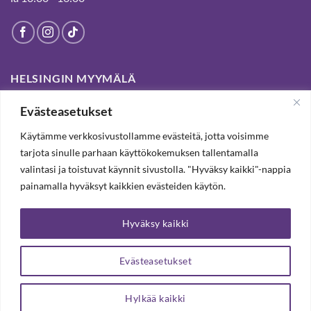
HELSINGIN MYYMÄLÄ
Evästeasetukset
Suljettu pysyvästi 19.7.2025 alkaen
Käytämme verkkosivustollamme evästeitä, jotta voisimme
tarjota sinulle parhaan käyttökokemuksen tallentamalla
SUBSCRIBE OUR NEWSLETTER TO RECEIVE 20%
valintasi ja toistuvat käynnit sivustolla. "Hyväksy kaikki"-nappia
DISCOUNT.
painamalla hyväksyt kaikkien evästeiden käytön.
Hyväksy kaikki
SUBSCRIBE OUR NEWSLETTER
Evästeasetukset
Hylkää kaikki
Copyright 2026 ©
Arteljee Oy