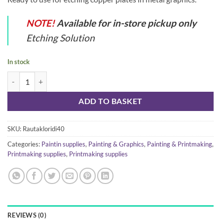
NOTE!
Available for in-store pickup only
Etching Solution
In stock
Ferric chloride, 40%, 5 liters quantity
ADD TO BASKET
SKU:
Rautakloridi40
Categories:
Paintin supplies
,
Painting & Graphics
,
Painting & Printmaking
,
Printmaking supplies
,
Printmaking supplies
REVIEWS (0)