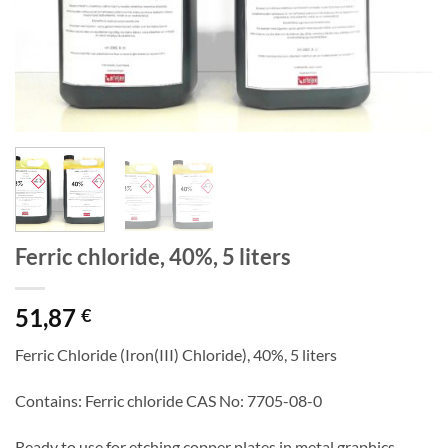
Ferric chloride, 40%, 5 liters
51,87
€
Ferric Chloride (Iron(III) Chloride), 40%, 5 liters
Contains: Ferric chloride CAS No: 7705-08-0
Ready to use for etching copper plates in metal graphics.