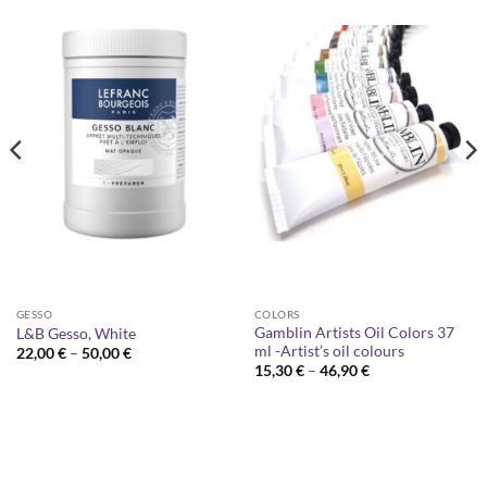
GESSO
COLORS
Gamblin Artists Oil Colors 37
L&B Gesso, White
ml -Artist’s oil colours
Price
22,00
€
–
50,00
€
range:
Price
15,30
€
–
46,90
€
22,00 €
range:
through
15,30 €
50,00 €
through
46,90 €