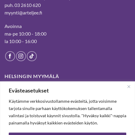
puh. 03 2610 620
myynti@arteljee.fi
Avoinna
ma-pe 10:00 - 18:00
la 10:00 - 16:00
HELSINGIN MYYMÄLÄ
Evästeasetukset
Suljettu pysyvästi 19.7.2025 alkaen
Käytämme verkkosivustollamme evästeitä, jotta voisimme
tarjota sinulle parhaan käyttökokemuksen tallentamalla
SUBSCRIBE OUR NEWSLETTER TO RECEIVE 20%
valintasi ja toistuvat käynnit sivustolla. "Hyväksy kaikki"-nappia
DISCOUNT.
painamalla hyväksyt kaikkien evästeiden käytön.