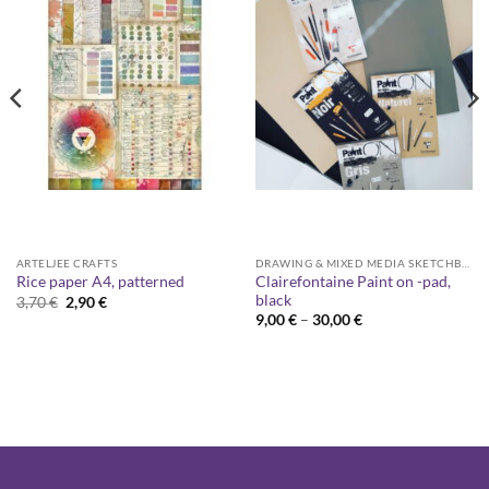
ARTELJEE CRAFTS
DRAWING & MIXED MEDIA SKETCHBOOKS
Clairefontaine Paint on -pad,
Rice paper A4, patterned
black
Original
Current
3,70
€
2,90
€
price
price
Price
9,00
€
–
30,00
€
was:
is:
range:
3,70 €.
2,90 €.
9,00 €
through
30,00 €