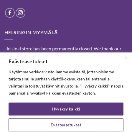
HELSINGIN MYYMÄLÄ
Helsinki store has been permanently closed. We thank our
customers for passed years and welcome you to our Tampere
Evästeasetukset
shop and webstore.
Käytämme verkkosivustollamme evästeitä, jotta voisimme
tarjota sinulle parhaan käyttökokemuksen tallentamalla
SUBSCRIBE OUR NEWSLETTER TO RECEIVE 20%
valintasi ja toistuvat käynnit sivustolla. "Hyväksy kaikki"-nappia
DISCOUNT.
painamalla hyväksyt kaikkien evästeiden käytön.
Hyväksy kaikki
SUBSCRIBE OUR NEWSLETTER
Evästeasetukset