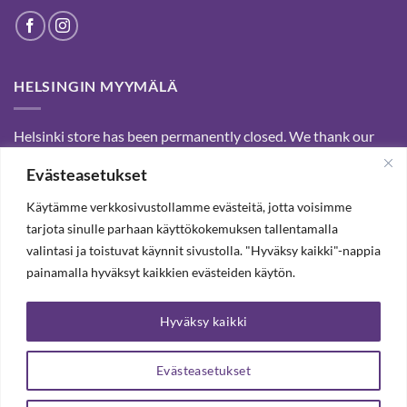
HELSINGIN MYYMÄLÄ
Helsinki store has been permanently closed. We thank our
customers for passed years and welcome you to our Tampere
Evästeasetukset
shop and webstore.
Käytämme verkkosivustollamme evästeitä, jotta voisimme
tarjota sinulle parhaan käyttökokemuksen tallentamalla
SUBSCRIBE OUR NEWSLETTER TO RECEIVE 20%
valintasi ja toistuvat käynnit sivustolla. "Hyväksy kaikki"-nappia
DISCOUNT.
painamalla hyväksyt kaikkien evästeiden käytön.
Hyväksy kaikki
SUBSCRIBE OUR NEWSLETTER
Evästeasetukset