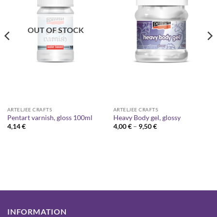
OUT OF STOCK
ARTELJEE CRAFTS
ARTELJEE CRAFTS
Pentart varnish, gloss 100ml
Heavy Body gel, glossy
Price
4,14
€
4,00
€
–
9,50
€
range:
4,00 €
through
9,50 €
INFORMATION